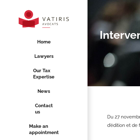
Interve
Home
Lawyers
Our Tax
Expertise
News
Contact
us
Du 27 novembr
d’édition et de
Make an
appointment