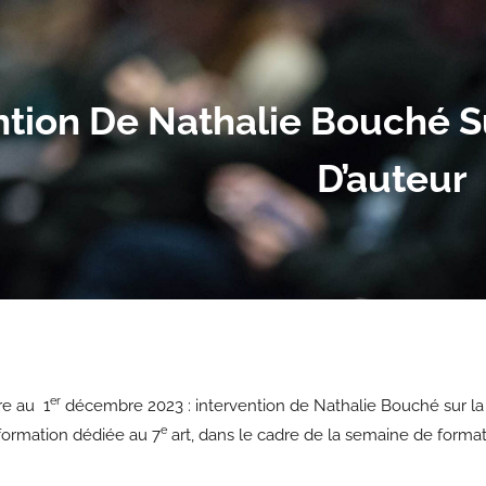
ntion De Nathalie Bouché Su
D’auteur
er
e au 1
décembre 2023 : intervention de Nathalie Bouché sur la fi
e
 formation dédiée au 7
art, dans le cadre de la semaine de formatio