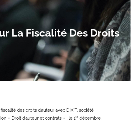
r La Fiscalité Des Droits
scalité des droits d’auteur avec DIXIT, société
er
n « Droit d’auteur et contrats » ; le 1
décembre.