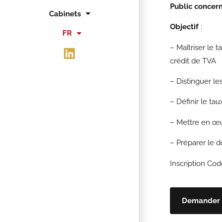
Public concer
Cabinets
Objectif
:
FR
EN
– Maîtriser le 
crédit de TVA
– Distinguer le
– Définir le ta
– Mettre en œu
– Préparer le 
Inscription Cod
Demander 