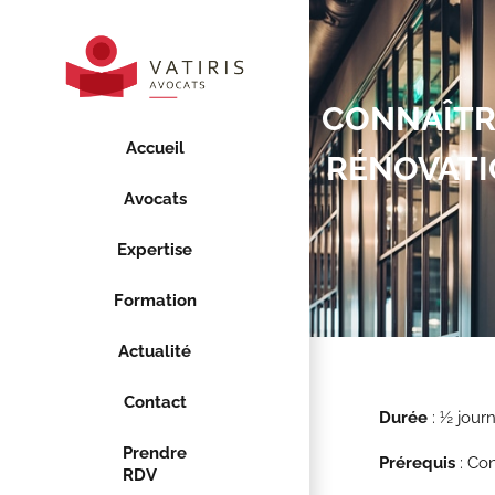
CONNAÎTRE
Accueil
RÉNOVATI
Avocats
Expertise
Formation
Actualité
Contact
Durée
: ½ jour
Prendre
Prérequis
: Con
RDV