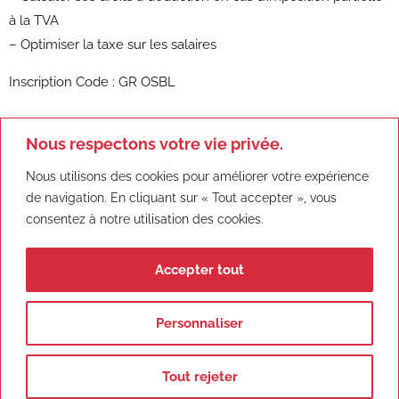
à la TVA
– Optimiser la taxe sur les salaires
Inscription Code : GR OSBL
Nous respectons votre vie privée.
Demander le programme
Nous utilisons des cookies pour améliorer votre expérience
de navigation. En cliquant sur « Tout accepter », vous
consentez à notre utilisation des cookies.
Accepter tout
Personnaliser
Mentions
Confidentialité
Copyright VATIRIS
Tout rejeter
légales |
|
AVOCATS